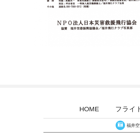
HOME
フライ
福井空