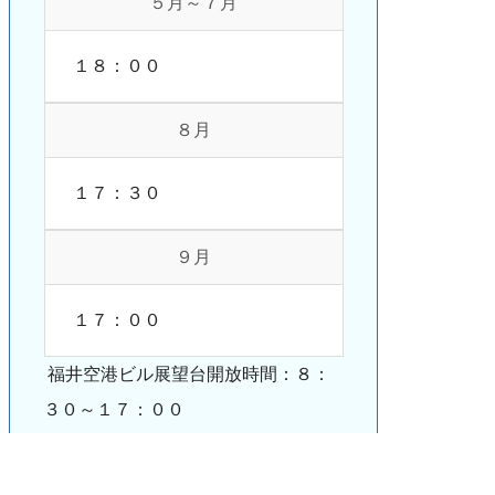
５月～７月
１８：００
８月
１７：３０
９月
１７：００
福井空港ビル展望台開放時間：８：
３０～１７：００
注意 天候等により出勤しなかった
り、早く帰ってくることがあります